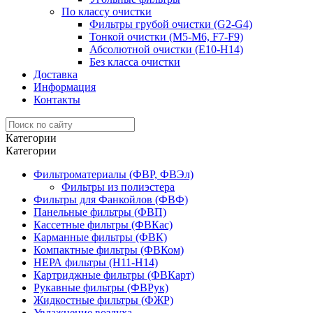
По классу очистки
Фильтры грубой очистки (G2-G4)
Тонкой очистки (М5-М6, F7-F9)
Абсолютной очистки (Е10-H14)
Без класса очистки
Доставка
Информация
Контакты
Категории
Категории
Фильтроматериалы (ФВР, ФВЭл)
Фильтры из полиэстера
Фильтры для Фанкойлов (ФВФ)
Панельные фильтры (ФВП)
Кассетные фильтры (ФВКас)
Карманные фильтры (ФВК)
Компактные фильтры (ФВКом)
НЕРА фильтры (H11-H14)
Картриджные фильтры (ФВКарт)
Рукавные фильтры (ФВРук)
Жидкостные фильтры (ФЖР)
Увлажнение воздуха