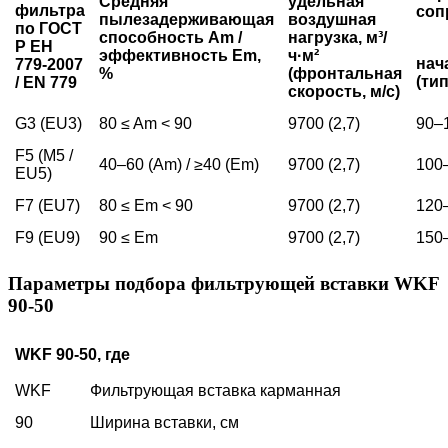
Средняя
удельная
фильтра
соп
пылезадерживающая
воздушная
по ГОСТ
способность Am /
нагрузка, м³/
Р ЕН
эффективность Em,
ч·м²
нач
779-2007
%
(фронтальная
(ти
/ EN 779
скорость, м/с)
G3 (EU3)
80 ≤ Am < 90
9700 (2,7)
90–
F5 (M5 /
40–60 (Am) / ≥40 (Em)
9700 (2,7)
100
EU5)
F7 (EU7)
80 ≤ Em < 90
9700 (2,7)
120
F9 (EU9)
90 ≤ Em
9700 (2,7)
150
Параметры подбора фильтрующей вставки WKF
90-50
WKF 90-50, где
WKF
Фильтрующая вставка карманная
90
Ширина вставки, см