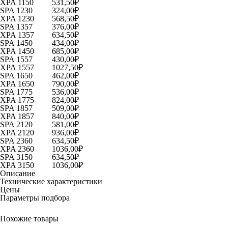
XPA 1150
531,50
₽
SPA 1230
324,00
₽
XPA 1230
568,50
₽
SPA 1357
376,00
₽
XPA 1357
634,50
₽
SPA 1450
434,00
₽
XPA 1450
685,00
₽
SPA 1557
430,00
₽
XPA 1557
1027,50
₽
SPA 1650
462,00
₽
XPA 1650
790,00
₽
SPA 1775
536,00
₽
XPA 1775
824,00
₽
SPA 1857
509,00
₽
XPA 1857
840,00
₽
SPA 2120
581,00
₽
XPA 2120
936,00
₽
SPA 2360
634,50
₽
XPA 2360
1036,00
₽
SPA 3150
634,50
₽
XPA 3150
1036,00
₽
Описание
Технические характеристики
Цены
Параметры подбора
Похожие товары