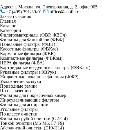
Адрес: г. Москва, ул. Электродная, д. 2, офис 905
+7 (499) 391-39-91
office@ecofilt.ru
Заказать звонок
Главная
Каталог
Категории
Фильтроматериалы (ФВР, ФВЭл)
Фильтры для Фанкойлов (ФВФ)
Панельные фильтры (ФВП)
Кассетные фильтры (ФВКас)
Карманные фильтры (ФВК)
Компактные фильтры (ФВКом)
НЕРА фильтры (ФВА)
Картриджные воздушные фильтры (ФВКарт)
Рукавные фильтры (ФВРук)
Жидкостные рукавные фильтры (ФЖР)
Увлажнение воздуха
Приводные ремни
По назначению
Фильтры для покрасочных камер
Жироулавливающие фильтры
Фильтры для аспирации
Угольные фильтры
По классу очистки
Фильтры грубой очистки (G2-G4)
Тонкой очистки (М5-М6, F7-F9)
Абсолютной очистки (Е10-H14)