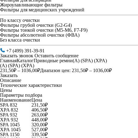
Жироулавливающие фильтры
Фильтры для медицинских учреждений
По классу очистки
Фильтры грубой очистки (G2-G4)
Фильтры тонкой очистки (М5-М6, F7-F9)
Фильтры абсолютной очистки (ФВА)
Без класса очистки
+7 (499) 391-39-91
Заказать звонок
Оставить сообщение
Главная
Каталог
Приводные ремни
(А) (SPA) (XPA)
(А) (SPA) (XPA)
231,50
₽
–
1036,00
₽
Диапазон цен: 231,50₽ – 1036,00₽
Заказать
Описание
Технические характеристики
Цены
Параметры подбора
Наименование
Цена
SPA 832
231,50
₽
XPA 832
406,50
₽
SPA 932
263,00
₽
XPA 932
448,00
₽
SPA 1045
320,00
₽
XPA 1045
527,00
₽
SPA 1150
339,50
₽