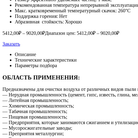
Рекомендованная температура непрерывной эксплуатаци
Макс. кратковременный температурный скачок: 260°C
Поддержка горения: Нет
Абразивная стойкость: Хорошо
5412,00
₽
–
9020,00
₽
Диапазон цен: 5412,00₽ – 9020,00₽
Заказать
Описание
Технические характеристики
Параметры подбора
ОБЛАСТЬ ПРИМЕНЕНИЯ:
Предназначены для очистки воздуха от различных видов пыли
— Нерудная промышленность (цемент, гипс, известь, глина, мел
— Литейная промышленность;
— Химическая промышленность;
— Табачная промышленность;
— Пищевая промышленность;
— Предрприятия, которые занимаются сжиганием и утилизацие
— Мусоросжигательные заводы;
— Преприятия металлургии;