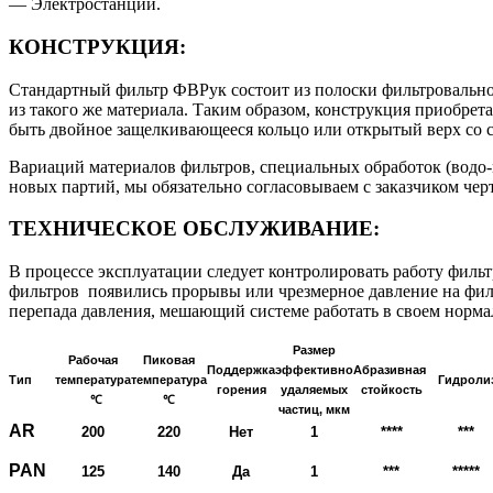
— Электростанции.
КОНСТРУКЦИЯ:
Стандартный фильтр ФВРук состоит из полоски фильтровальног
из такого же материала. Таким образом, конструкция приобрета
быть двойное защелкивающееся кольцо или открытый верх со с
Вариаций материалов фильтров, специальных обработок (водо-
новых партий, мы обязательно согласовываем с заказчиком че
ТЕХНИЧЕСКОЕ ОБСЛУЖИВАНИЕ:
В процессе эксплуатации следует контролировать работу фильт
фильтров появились прорывы или чрезмерное давление на филь
перепада давления, мешающий системе работать в своем норм
Размер
Рабочая
Пиковая
Поддержка
эффективно
Абразивная
Тип
температура
температура
Гидроли
горения
удаляемых
стойкость
℃
℃
частиц, мкм
AR
200
220
Нет
1
****
***
PAN
125
140
Да
1
***
*****