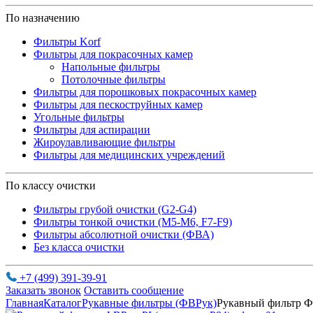
По назначению
Фильтры Korf
Фильтры для покрасочных камер
Напольные фильтры
Потолочные фильтры
Фильтры для порошковых покрасочных камер
Фильтры для пескоструйных камер
Угольные фильтры
Фильтры для аспирации
Жироулавливающие фильтры
Фильтры для медицинских учреждений
По классу очистки
Фильтры грубой очистки (G2-G4)
Фильтры тонкой очистки (М5-М6, F7-F9)
Фильтры абсолютной очистки (ФВА)
Без класса очистки
+7 (499) 391-39-91
Заказать звонок
Оставить сообщение
Главная
Каталог
Рукавные фильтры (ФВРук)
Рукавный фильтр Ф