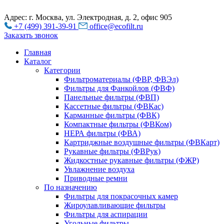
Адрес: г. Москва, ул. Электродная, д. 2, офис 905
+7 (499) 391-39-91
office@ecofilt.ru
Заказать звонок
Главная
Каталог
Категории
Фильтроматериалы (ФВР, ФВЭл)
Фильтры для Фанкойлов (ФВФ)
Панельные фильтры (ФВП)
Кассетные фильтры (ФВКас)
Карманные фильтры (ФВК)
Компактные фильтры (ФВКом)
НЕРА фильтры (ФВА)
Картриджные воздушные фильтры (ФВКарт)
Рукавные фильтры (ФВРук)
Жидкостные рукавные фильтры (ФЖР)
Увлажнение воздуха
Приводные ремни
По назначению
Фильтры для покрасочных камер
Жироулавливающие фильтры
Фильтры для аспирации
Угольные фильтры