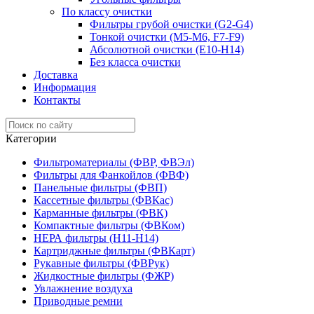
По классу очистки
Фильтры грубой очистки (G2-G4)
Тонкой очистки (М5-М6, F7-F9)
Абсолютной очистки (Е10-H14)
Без класса очистки
Доставка
Информация
Контакты
Категории
Фильтроматериалы (ФВР, ФВЭл)
Фильтры для Фанкойлов (ФВФ)
Панельные фильтры (ФВП)
Кассетные фильтры (ФВКас)
Карманные фильтры (ФВК)
Компактные фильтры (ФВКом)
НЕРА фильтры (H11-H14)
Картриджные фильтры (ФВКарт)
Рукавные фильтры (ФВРук)
Жидкостные фильтры (ФЖР)
Увлажнение воздуха
Приводные ремни