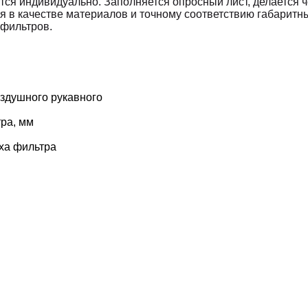
ся индивидуально. Заполняется опросный лист, делается че
ься в качестве материалов и точному соответствию габарит
 фильтров.
здушного рукавного
ра, мм
рха фильтра