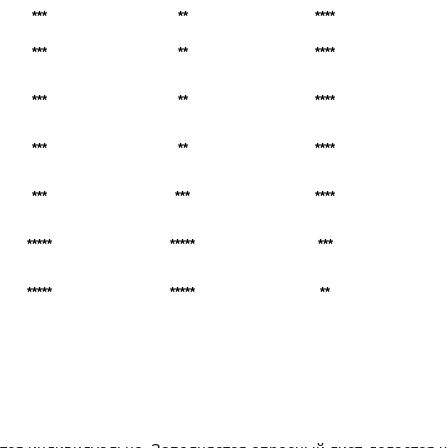
***
**
****
***
**
****
***
**
****
***
**
****
***
***
****
*****
*****
***
*****
*****
**