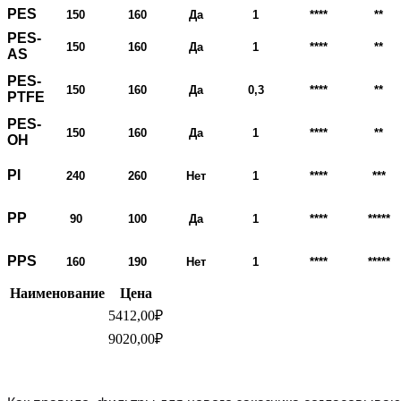
PES
150
160
Да
1
****
**
PES-
150
160
Да
1
****
**
AS
PES-
150
160
Да
0,3
****
**
PTFE
PES-
150
160
Да
1
****
**
ОН
PI
240
260
Нет
1
****
***
PP
90
100
Да
1
****
*****
PPS
160
190
Нет
1
****
*****
Наименование
Цена
5412,00
₽
9020,00
₽