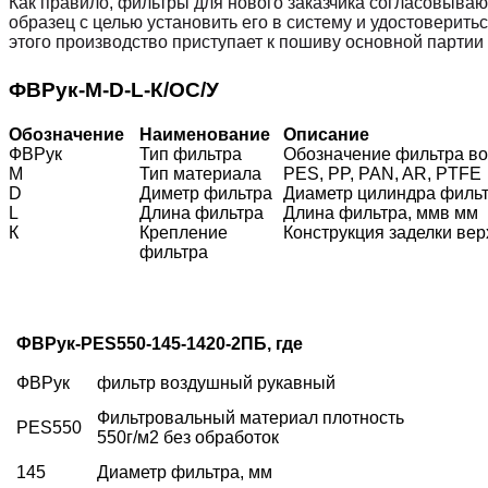
Как правило, фильтры для нового заказчика согласовывают
образец с целью установить его в систему и удостоверит
этого производство приступает к пошиву основной партии
Ф
ВРук-
М-
D-
L-
К
/
О
С
/
У
О
бо
з
н
а
ч
е
ни
е
Н
а
и
м
е
н
о
в
а
ни
е
О
пи
с
а
н
и
е
ФВРук
Тип фильтра
Обозначение фильтра во
М
Тип материала
PES, PP, PAN, AR, PTFE
D
Диметр фильтра
Диаметр цилиндра фильт
L
Длина фильтра
Длина фильтра, ммв мм
К
Крепление
Конструкция заделки ве
фильтра
ФВРук-
PES
550-145-1420-2ПБ, где
ФВРук
фильтр воздушный рукавный
Фильтровальный материал плотность
PES550
550г/м2 без обработок
145
Диаметр фильтра, мм