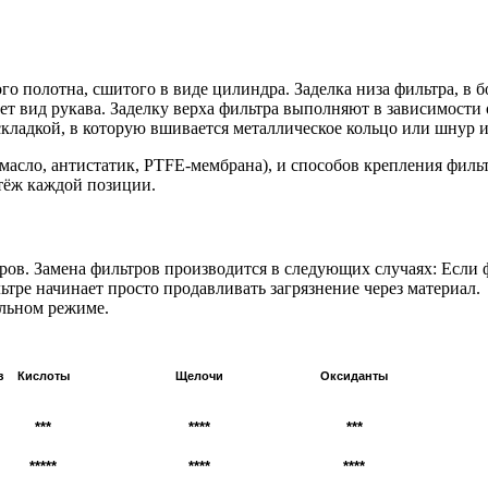
о полотна, сшитого в виде цилиндра. Заделка низа фильтра, в
ет вид рукава. Заделку верха фильтра выполняют в зависимости 
кладкой, в которую вшивается металлическое кольцо или шнур и
масло, антистатик, PTFE-мембрана), и способов крепления филь
ртёж каждой позиции.
ров. Замена фильтров производится в следующих случаях: Если ф
тре начинает просто продавливать загрязнение через материал.
альном режиме.
з
Кислоты
Щелочи
Оксиданты
***
****
***
*****
****
****