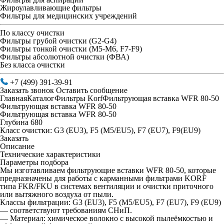
Жироулавливающие фильтры
Фильтры для медицинских учреждений
По классу очистки
Фильтры грубой очистки (G2-G4)
Фильтры тонкой очистки (М5-М6, F7-F9)
Фильтры абсолютной очистки (ФВА)
Без класса очистки
+7 (499) 391-39-91
Заказать звонок
Оставить сообщение
Главная
Каталог
Фильтры Korf
Фильтрующая вставка WFR 80-50
Фильтрующая вставка WFR 80-50
Фильтрующая вставка WFR 80-50
Глубина 680
Класс очистки: G3 (EU3), F5 (M5/EU5), F7 (EU7), F9(EU9)
Заказать
Описание
Технические характеристики
Параметры подбора
Мы изготавливаем фильтрующие вставки WFR 80-50, которые
предназначены для работы с карманными фильтрами KORF
типа FKR/FKU в системах вентиляции и очистки приточного
или вытяжного воздуха от пыли.
Классы фильтрации: G3 (EU3), F5 (M5/EU5), F7 (EU7), F9 (EU9)
— соответствуют требованиям СНиП.
— Материал: химическое волокно с высокой пылеёмкостью и