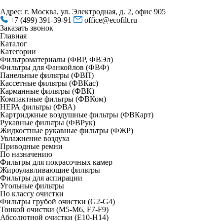
Адрес: г. Москва, ул. Электродная, д. 2, офис 905
+7 (499) 391-39-91
office@ecofilt.ru
Заказать звонок
Главная
Каталог
Категории
Фильтроматериалы (ФВР, ФВЭл)
Фильтры для Фанкойлов (ФВФ)
Панельные фильтры (ФВП)
Кассетные фильтры (ФВКас)
Карманные фильтры (ФВК)
Компактные фильтры (ФВКом)
НЕРА фильтры (ФВА)
Картриджные воздушные фильтры (ФВКарт)
Рукавные фильтры (ФВРук)
Жидкостные рукавные фильтры (ФЖР)
Увлажнение воздуха
Приводные ремни
По назначению
Фильтры для покрасочных камер
Жироулавливающие фильтры
Фильтры для аспирации
Угольные фильтры
По классу очистки
Фильтры грубой очистки (G2-G4)
Тонкой очистки (М5-М6, F7-F9)
Абсолютной очистки (Е10-H14)