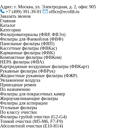
Адрес: г. Москва, ул. Электродная, д. 2, офис 905
+7 (499) 391-39-91
office@ecofilt.ru
Заказать звонок
Главная
Каталог
Категории
Фильтроматериалы (ФВР, ФВЭл)
Фильтры для Фанкойлов (ФВФ)
Панельные фильтры (ФВП)
Кассетные фильтры (ФВКас)
Карманные фильтры (ФВК)
Компактные фильтры (ФВКом)
НЕРА фильтры (ФВА)
Картриджные воздушные фильтры (ФВКарт)
Рукавные фильтры (ФВРук)
Жидкостные рукавные фильтры (ФЖР)
Увлажнение воздуха
Приводные ремни
По назначению
Фильтры для покрасочных камер
Жироулавливающие фильтры
Фильтры для аспирации
Угольные фильтры
По классу очистки
Фильтры грубой очистки (G2-G4)
Тонкой очистки (М5-М6, F7-F9)
Абсолютной очистки (Е10-H14)