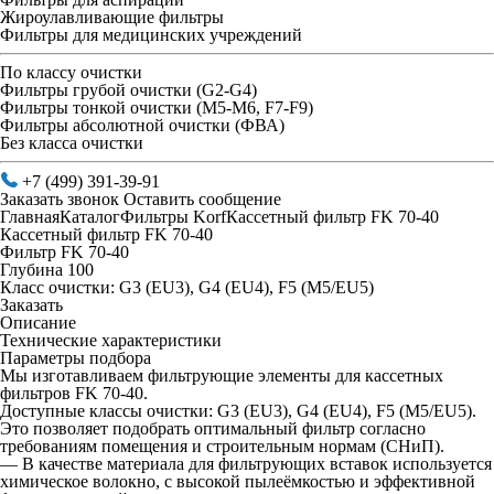
Жироулавливающие фильтры
Фильтры для медицинских учреждений
По классу очистки
Фильтры грубой очистки (G2-G4)
Фильтры тонкой очистки (М5-М6, F7-F9)
Фильтры абсолютной очистки (ФВА)
Без класса очистки
+7 (499) 391-39-91
Заказать звонок
Оставить сообщение
Главная
Каталог
Фильтры Korf
Кассетный фильтр FK 70-40
Кассетный фильтр FK 70-40
Фильтр FK 70-40
Глубина 100
Класс очистки: G3 (EU3), G4 (EU4), F5 (M5/EU5)
Заказать
Описание
Технические характеристики
Параметры подбора
Мы изготавливаем фильтрующие элементы для кассетных
фильтров FK 70-40.
Доступные классы очистки: G3 (EU3), G4 (EU4), F5 (M5/EU5).
Это позволяет подобрать оптимальный фильтр согласно
требованиям помещения и строительным нормам (СНиП).
— В качестве материала для фильтрующих вставок используется
химическое волокно, с высокой пылеёмкостью и эффективной