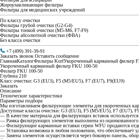
Жироулавливающие фильтры
Фильтры для медицинских учреждений
По классу очистки
Фильтры грубой очистки (G2-G4)
Фильтры тонкой очистки (М5-М6, F7-F9)
Фильтры абсолютной очистки (ФВА)
Без класса очистки
+7 (499) 391-39-91
Заказать звонок
Оставить сообщение
Главная
Каталог
Фильтры Korf
Укороченный карманный фильтр F
Укороченный карманный фильтр FKU 100-50
Фильтр FKU 100-50
Глубина 210
Класс очистки: G3 (EU3), F5 (M5/EU5), F7 (EU7), F9(EU9)
Заказать
Описание
Технические характеристики
Параметры подбора
Мы изготавливаем фильтрующие элементы для укороченных ка
Доступные классы очистки: G3 (EU3), F5 (M5/EU5), F7 (EU7), 
— В качестве материала для фильтрующих вставок используетс
— Рамка фильтрующих элементов выполнена из оцинкованного 
— Фильтрующие карманные вставки серии WFU продаются отде
— Установка возможна в любом положении, что обеспечивает у
— Замена элементов осуществляется через боковую панель, об