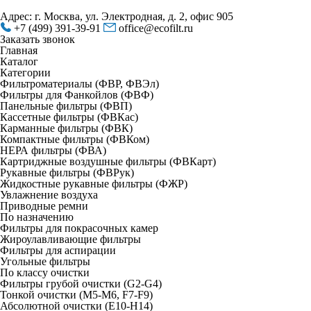
Адрес: г. Москва, ул. Электродная, д. 2, офис 905
+7 (499) 391-39-91
office@ecofilt.ru
Заказать звонок
Главная
Каталог
Категории
Фильтроматериалы (ФВР, ФВЭл)
Фильтры для Фанкойлов (ФВФ)
Панельные фильтры (ФВП)
Кассетные фильтры (ФВКас)
Карманные фильтры (ФВК)
Компактные фильтры (ФВКом)
НЕРА фильтры (ФВА)
Картриджные воздушные фильтры (ФВКарт)
Рукавные фильтры (ФВРук)
Жидкостные рукавные фильтры (ФЖР)
Увлажнение воздуха
Приводные ремни
По назначению
Фильтры для покрасочных камер
Жироулавливающие фильтры
Фильтры для аспирации
Угольные фильтры
По классу очистки
Фильтры грубой очистки (G2-G4)
Тонкой очистки (М5-М6, F7-F9)
Абсолютной очистки (Е10-H14)