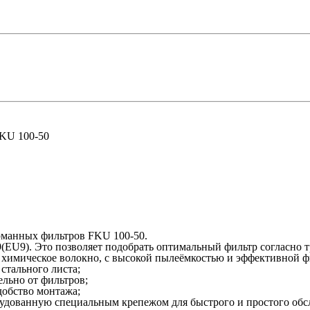
KU 100-50
рманных фильтров FKU 100-50.
F9(EU9). Это позволяет подобрать оптимальный фильтр согласн
я химическое волокно, с высокой пылеёмкостью и эффективной 
стального листа;
льно от фильтров;
добство монтажа;
орудованную специальным крепежом для быстрого и простого об