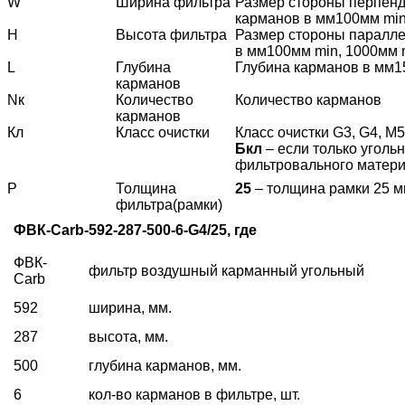
W
Ширина фильтра
Размер стороны перпенд
карманов в мм
100мм min
H
Высота фильтра
Размер стороны паралле
в мм
100мм min, 1000мм
L
Глубина
Глубина карманов в мм
1
карманов
Nк
Количество
Количество карманов
карманов
Кл
Класс очистки
Класс очистки
G
3,
G
4, М5
Б
к
л
– если только уголь
фильтровального матер
Р
Толщина
25
– толщина рамки 25 
фильтра
(рамки)
ФВК-Carb-592-
287-
500-
6-G4/25, где
ФВК
-
фильтр воздушный карманный угольный
Carb
592
ширина, мм.
287
высота, мм.
500
глубина карманов, мм.
6
кол-во карманов в фильтре, шт.