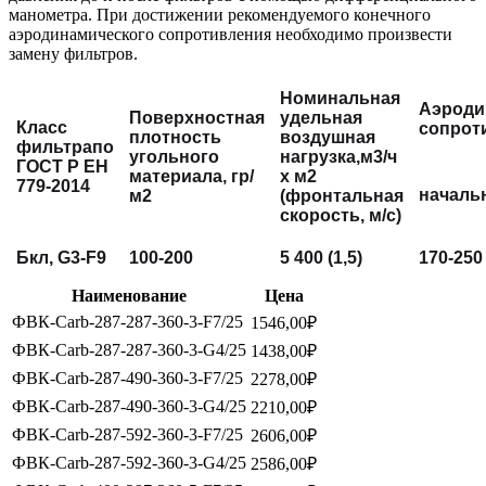
манометра. При достижении рекомендуемого конечного
аэродинамического сопротивления необходимо произвести
замену фильтров.
Номинальная
Аэроди
Поверхностная
удельная
Класс
сопрот
плотность
воздушная
фильтра
по
угольного
нагрузка,
м
3
/ч
ГОСТ Р ЕН
материала, гр/
х м
2
779-2014
началь
м2
(фронтальная
скорость, м/с)
Бкл,
G3-F9
100-200
5 400
(
1,5)
170-250
Наименование
Цена
ФВК-Carb-287-287-360-3-F7/25
1546,00
₽
ФВК-Carb-287-287-360-3-G4/25
1438,00
₽
ФВК-Carb-287-490-360-3-F7/25
2278,00
₽
ФВК-Carb-287-490-360-3-G4/25
2210,00
₽
ФВК-Carb-287-592-360-3-F7/25
2606,00
₽
ФВК-Carb-287-592-360-3-G4/25
2586,00
₽