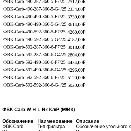
ФВК-Carb-490-287-360-5-F7/25
2512,00
₽
ФВК-Carb-490-287-360-5-G4/25
2334,00
₽
ФВК-Carb-490-490-360-5-F7/25
3730,00
₽
ФВК-Carb-490-490-360-5-G4/25
3614,00
₽
ФВК-Carb-490-592-360-5-F7/25
4268,00
₽
ФВК-Carb-490-592-360-5-G4/25
4182,00
₽
ФВК-Carb-592-287-360-6-F7/25
3018,00
₽
ФВК-Carb-592-287-360-6-G4/25
2804,00
₽
ФВК-Carb-592-490-360-6-F7/25
4434,00
₽
ФВК-Carb-592-490-360-6-G4/25
4296,00
₽
ФВК-Carb-592-592-360-6-F7/25
5120,00
₽
ФВК-Carb-592-592-360-6-G4/25
5020,00
₽
Ф
ВК-
C
ar
b-
W-
H-
L-
N
к-
Кл
/Р
(
М
/
И
К
)
О
бо
з
н
а
ч
е
ни
е
Н
а
и
м
е
н
о
в
а
ни
е
О
пи
с
а
н
и
е
ФВК-Carb
Тип фильтра
Обозначение угольного 