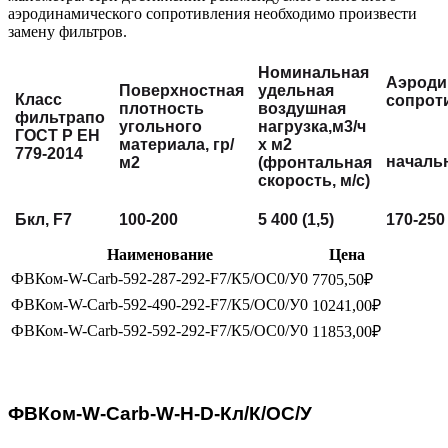
аэродинамического сопротивления необходимо произвести
замену фильтров.
Номинальная
Аэроди
Поверхностная
удельная
Класс
сопрот
плотность
воздушная
фильтра
по
угольного
нагрузка,
м
3
/ч
ГОСТ Р ЕН
материала, гр/
х м
2
779-2014
началь
м2
(фронтальная
скорость, м/с)
Бкл,
F
7
100-200
5 400
(
1,5)
170-250
Наименование
Цена
ФВКом-W-Carb-592-287-292-F7/К5/ОС0/У0
7705,50
₽
ФВКом-W-Carb-592-490-292-F7/К5/ОС0/У0
10241,00
₽
ФВКом-W-Carb-592-592-292-F7/К5/ОС0/У0
11853,00
₽
Ф
ВК
о
м-
W-
Carb-
W-
H-
D-
Кл
/
К/ОС/У