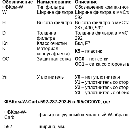
О
бо
з
н
а
ч
е
ни
е
Н
а
и
м
е
н
о
в
а
ни
е
О
пи
с
а
н
и
е
ФВКом-W
Тип фильтра
Обозначение компактног
W
Ширина фильтра
Ширина фильтра в ммСт
592
H
Высота фильтра
Высота фильтра в ммСта
287, 490, 592
D
Толщина
Толщина фильтра в ммС
фильтра
292
Кл
Класс очистки
Бкл, F7
К
Материал
К
5
– пластик
корпуса(рамки)
ОС
Защитная сетка
О
С
0
– нет сетки
О
С
1
– сетка со стороны
Уп
Уплотнитель
У
0
– нет уплотнителя
У
1
– уплотнитель со сто
У
2
– уплотнитель со сто
У
3
– уплотнитель с обеих
ФВКом-W-
Carb-
592-287-292-Бкл/К5/ОС0/У0, где
ФВКом-
W-
фильтр воздушный компактный
W
-образ
Carb
592
ширина, мм.