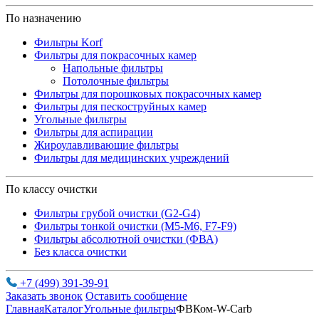
По назначению
Фильтры Korf
Фильтры для покрасочных камер
Напольные фильтры
Потолочные фильтры
Фильтры для порошковых покрасочных камер
Фильтры для пескоструйных камер
Угольные фильтры
Фильтры для аспирации
Жироулавливающие фильтры
Фильтры для медицинских учреждений
По классу очистки
Фильтры грубой очистки (G2-G4)
Фильтры тонкой очистки (М5-М6, F7-F9)
Фильтры абсолютной очистки (ФВА)
Без класса очистки
+7 (499) 391-39-91
Заказать звонок
Оставить сообщение
Главная
Каталог
Угольные фильтры
ФВКом-W-Carb